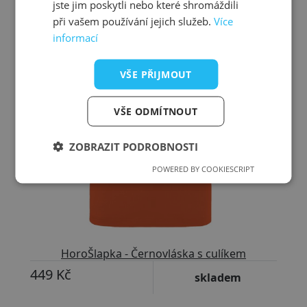
jste jim poskytli nebo které shromáždili
při vašem používání jejich služeb.
Více
informací
VŠE PŘIJMOUT
VŠE ODMÍTNOUT
ZOBRAZIT PODROBNOSTI
POWERED BY COOKIESCRIPT
HoroŠlapka - Černovláska s culíkem
449 Kč
skladem