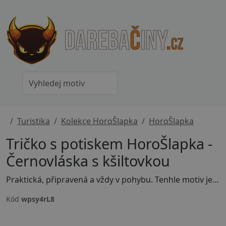
Turistika
Kolekce HoroŠlapka
HoroŠlapka
Tričko s potiskem HoroŠlapka -
Černovláska s kšiltovkou
Praktická, připravená a vždy v pohybu. Tenhle motiv je pro HoroŠlapky, které mají rády svobodu, ale i funkčnost. Víš, že dobrodružství nezačíná cílem, ale prvním krokem. Pokud tě víc baví lesní cesty než městské ulice, tady se najdeš.
Kód
wpsy4rL8