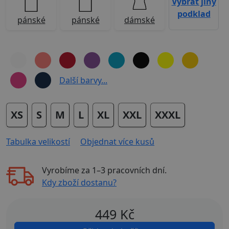
Vybrat jiný
podklad
pánské
pánské
dámské
Další barvy...
XS
S
M
L
XL
XXL
XXXL
Tabulka velikostí
Objednat více kusů
Vyrobíme za
1–3 pracovních dní
.
Kdy zboží dostanu?
449
Kč