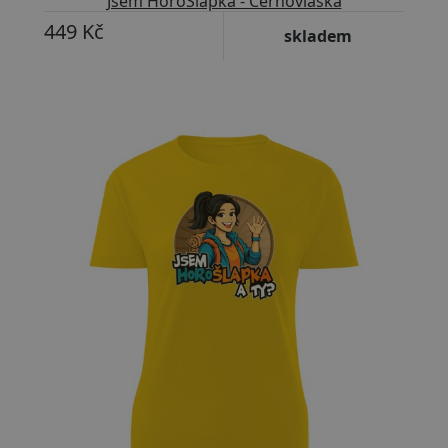
Jsem HoroŠlapka - Černovláska
449 Kč
skladem
Přizpůsobitelný motiv