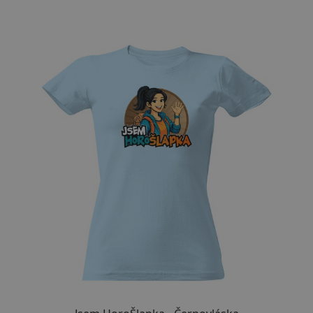
Přizpůsobitelný motiv