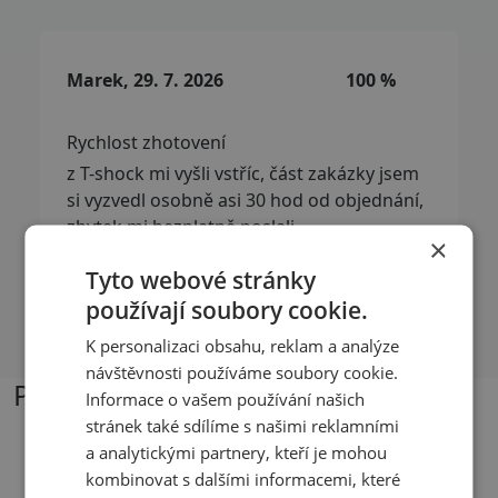
Marek, 29. 7. 2026
100 %
Rychlost zhotovení
z T-shock mi vyšli vstříc, část zakázky jsem
si vyzvedl osobně asi 30 hod od objednání,
zbytek mi bezplatně poslali
×
Tyto webové stránky
používají soubory cookie.
Přečíst další recenze
K personalizaci obsahu, reklam a analýze
návštěvnosti používáme soubory cookie.
Podobné produkty
Informace o vašem používání našich
stránek také sdílíme s našimi reklamními
a analytickými partnery, kteří je mohou
kombinovat s dalšími informacemi, které
Přizpůsobitelný motiv