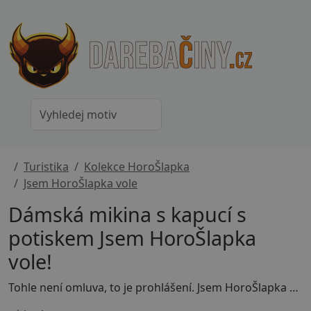
Turistika
Kolekce HoroŠlapka
Jsem HoroŠlapka vole
Dámská mikina s kapucí s
potiskem Jsem HoroŠlapka
vole!
Tohle není omluva, to je prohlášení. Jsem HoroŠlapka vole! Spojení hor, svobody a duhového jednorožce dává jasně najevo, že si jedeš svůj styl. Trochu drzá, hodně svá a naprosto v pohodě sama se sebou. Jednorožec symbolizuje originalitu, odvahu vyčnívat a radost ze života. Pokud miluješ přírodu, barvy a humor, tenhle motiv tě vystihne na první pohled.