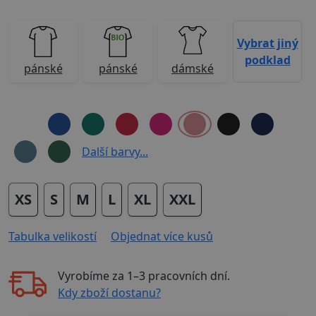
Vybrat jiný
podklad
pánské
pánské
dámské
Další barvy...
XS
S
M
L
XL
XXL
Tabulka velikostí
Objednat více kusů
Vyrobíme za
1–3 pracovních dní
.
Kdy zboží dostanu?