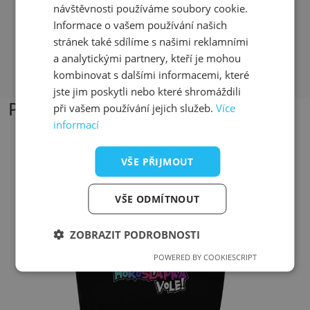
zbytek mi bezplatně poslali
návštěvnosti používáme soubory cookie.
Informace o vašem používání našich
stránek také sdílíme s našimi reklamními
Přečíst další recenze
a analytickými partnery, kteří je mohou
kombinovat s dalšími informacemi, které
jste jim poskytli nebo které shromáždili
Podobné produkty
při vašem používání jejich služeb.
Více
informací
VŠE PŘIJMOUT
Přizpůsobitelný motiv
VŠE ODMÍTNOUT
ZOBRAZIT PODROBNOSTI
POWERED BY COOKIESCRIPT