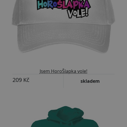
Jsem HoroŠlapka vole!
209 Kč
skladem
Přizpůsobitelný motiv