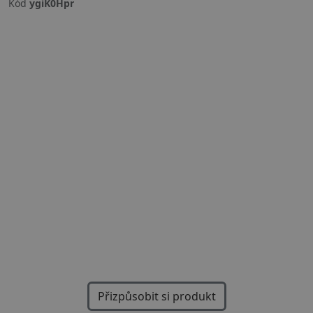
Kód
ygiK0Hpr
Previous
Next
Přizpůsobit si produkt