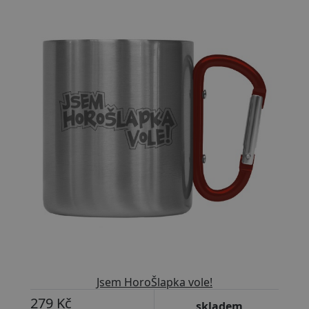
Přizpůsobitelný motiv
Jsem HoroŠlapka vole!
279 Kč
skladem