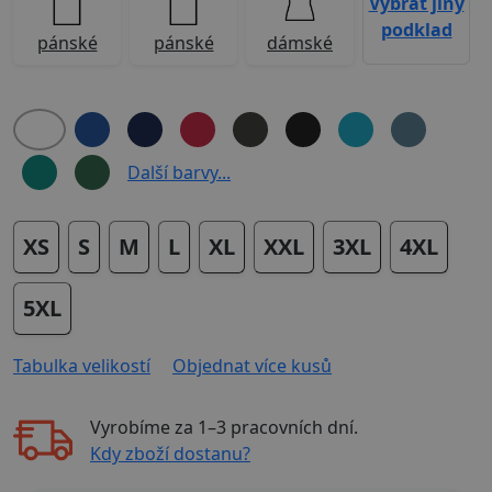
Vybrat jiný
podklad
pánské
pánské
dámské
Další barvy...
XS
S
M
L
XL
XXL
3XL
4XL
5XL
Tabulka velikostí
Objednat více kusů
Vyrobíme za
1–3 pracovních dní
.
Kdy zboží dostanu?