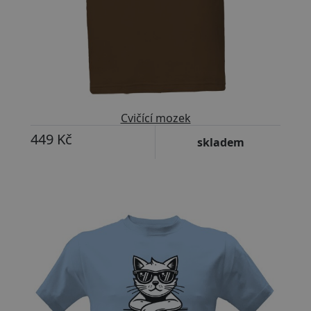
Cvičící mozek
449 Kč
skladem
Přizpůsobitelný motiv