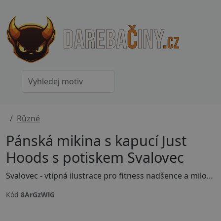
Různé
Pánská mikina s kapucí Just
Hoods s potiskem Svalovec
Svalovec - vtipná ilustrace pro fitness nadšence a milovníky posiloven! Originální design na tričko pro ty, co ví, že svaly se nosí s humorem. Ideální outfit na trénink nebo dárek pro gymového parťáka. Uprav si barvu, velikost motivu nebo přidej vlastní text - stačí kliknout na tlačítko Přizpůsobit si produkt.
Kód
8ArGzWlG