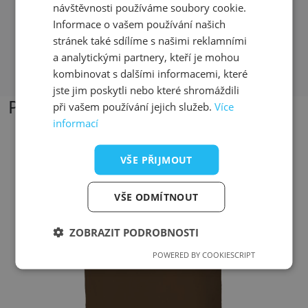
zbytek mi bezplatně poslali
návštěvnosti používáme soubory cookie.
Informace o vašem používání našich
stránek také sdílíme s našimi reklamními
Přečíst další recenze
a analytickými partnery, kteří je mohou
kombinovat s dalšími informacemi, které
jste jim poskytli nebo které shromáždili
Podobné produkty
při vašem používání jejich služeb.
Více
informací
VŠE PŘIJMOUT
Přizpůsobitelný motiv
VŠE ODMÍTNOUT
ZOBRAZIT PODROBNOSTI
POWERED BY COOKIESCRIPT