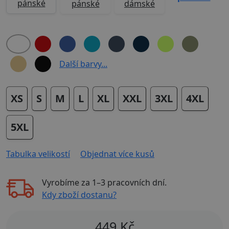
pánské
pánské
dámské
Další barvy...
XS
S
M
L
XL
XXL
3XL
4XL
5XL
Tabulka velikostí
Objednat více kusů
Vyrobíme za
1–3 pracovních dní
.
Kdy zboží dostanu?
449
Kč