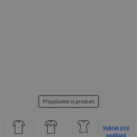
Previous
Next
Přizpůsobit si produkt
Vybrat jiný
podklad