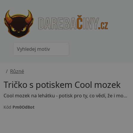
Různé
Tričko s potiskem Cool mozek
Cool mozek na lehátku - potisk pro ty, co vědí, že i mozek potřebuje dovolenou! Vtipná ilustrace pohodového mozku na pláži, co říká jasně - přemýšlení počká. Originální motiv na tričko nebo mikinu pro milovníky léta, pohody a odpoledne bez starostí. Skvělý dárek pro každého, kdo si umí vypnout. Uprav si barvu, velikost motivu nebo přidej vlastní text - stačí kliknout na tlačítko Přizpůsobit si produkt.
Kód
Pm0Od8ot