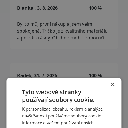
Blanka , 3. 8. 2026
100 %
Byl to můj první nákup a jsem velmi
spokojená. Tričko je z kvalitního materiálu
a potisk krásný. Obchod mohu doporučit.
Radek, 31. 7. 2026
100 %
×
Tyto webové stránky
Komunikace a rychlé vyřízení objednávky.
Velká spokojenost.
používají soubory cookie.
K personalizaci obsahu, reklam a analýze
návštěvnosti používáme soubory cookie.
Přečíst další recenze
Informace o vašem používání našich