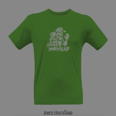
Přizpůsobitelný motiv
Jsem HoroŠlap