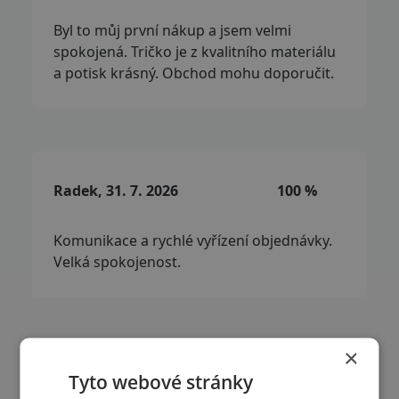
Byl to můj první nákup a jsem velmi
spokojená. Tričko je z kvalitního materiálu
a potisk krásný. Obchod mohu doporučit.
Radek, 31. 7. 2026
100 %
Komunikace a rychlé vyřízení objednávky.
Velká spokojenost.
×
Tyto webové stránky
Marek, 29. 7. 2026
100 %