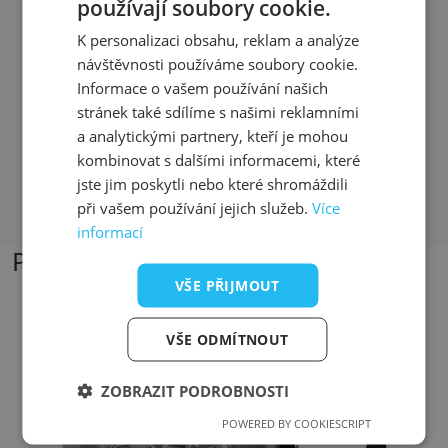
používají soubory cookie.
Rychlost zhotovení
K personalizaci obsahu, reklam a analýze
z T-shock mi vyšli vstříc, část zakázky jsem
návštěvnosti používáme soubory cookie.
si vyzvedl osobně asi 30 hod od objednání,
Informace o vašem používání našich
zbytek mi bezplatně poslali
stránek také sdílíme s našimi reklamními
a analytickými partnery, kteří je mohou
kombinovat s dalšími informacemi, které
jste jim poskytli nebo které shromáždili
Přečíst další recenze
při vašem používání jejich služeb.
Více
informací
Podobné produkty
VŠE PŘIJMOUT
Přizpůsobitelný motiv
VŠE ODMÍTNOUT
ZOBRAZIT PODROBNOSTI
POWERED BY COOKIESCRIPT