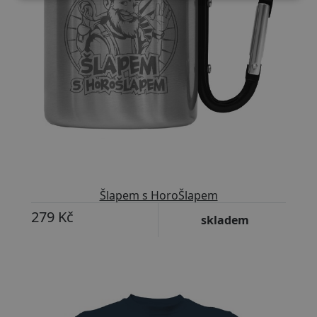
Šlapem s HoroŠlapem
279 Kč
skladem
Přizpůsobitelný motiv