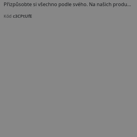
Přizpůsobte si všechno podle svého. Na našich produktech můžete měnit barvy, velikosti, texty i samotné kousky - trička, mikiny, hrníčky a další.
Kód
c3CPtUfE
Previous
Next