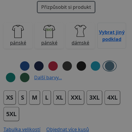
Přizpůsobit si produkt
Vybrat jiný
podklad
pánské
pánské
dámské
Další barvy...
XS
S
M
L
XL
XXL
3XL
4XL
5XL
Tabulka velikostí
Objednat více kusů