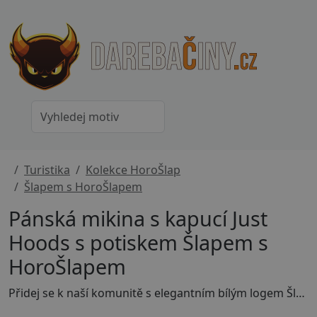
Turistika
Kolekce HoroŠlap
Šlapem s HoroŠlapem
Pánská mikina s kapucí Just
Hoods s potiskem Šlapem s
HoroŠlapem
Přidej se k naší komunitě s elegantním bílým logem Šlapem s HoroŠlapem – ideální pro každého, kdo miluje společné výlety a čundry.