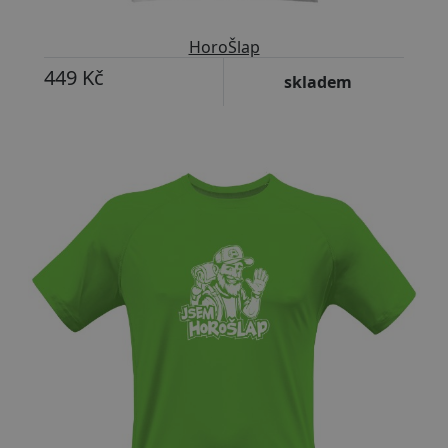
HoroŠlap
449 Kč
skladem
Přizpůsobitelný motiv