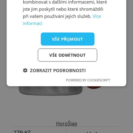
kombinovat s dalšími informacemi, které
jste jim poskytli nebo které shromáždili
Přizpůsobitelný motiv
při vašem používání jejich služeb.
Více
informací
VŠE PŘIJMOUT
VŠE ODMÍTNOUT
ZOBRAZIT PODROBNOSTI
POWERED BY COOKIESCRIPT
HoroŠlap
279 Kč