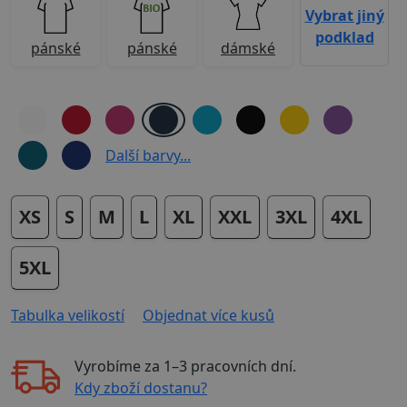
Vybrat jiný
podklad
pánské
pánské
dámské
Další barvy...
XS
S
M
L
XL
XXL
3XL
4XL
5XL
Tabulka velikostí
Objednat více kusů
Vyrobíme za
1–3 pracovních dní
.
Kdy zboží dostanu?