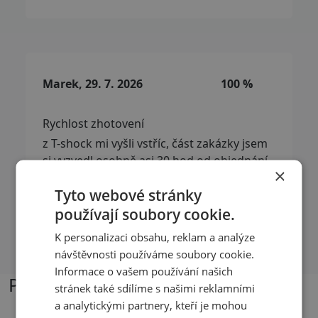
Marek, 29. 7. 2026
100 %
Rychlost zhotovení
z T-shock mi vyšli vstříc, část zakázky jsem
si vyzvedl osobně asi 30 hod od objednání,
×
zbytek mi bezplatně poslali
Tyto webové stránky
používají soubory cookie.
Přečíst další recenze
K personalizaci obsahu, reklam a analýze
návštěvnosti používáme soubory cookie.
Informace o vašem používání našich
Podobné produkty
stránek také sdílíme s našimi reklamními
a analytickými partnery, kteří je mohou