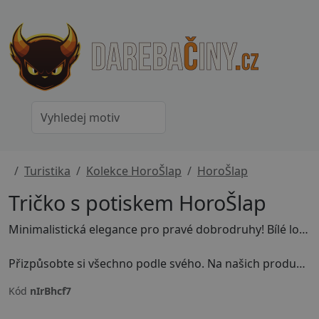
Turistika
Kolekce HoroŠlap
HoroŠlap
Tričko s potiskem HoroŠlap
Minimalistická elegance pro pravé dobrodruhy! Bílé logo HoroŠlap perfektně vynikne na tmavém podkladu a ukáže tvou lásku k horám a přírodě.
Přizpůsobte si všechno podle svého. Na našich produktech můžete měnit barvy, velikosti, texty i samotné kousky - trička, mikiny, hrníčky a další.
Kód
nIrBhcf7