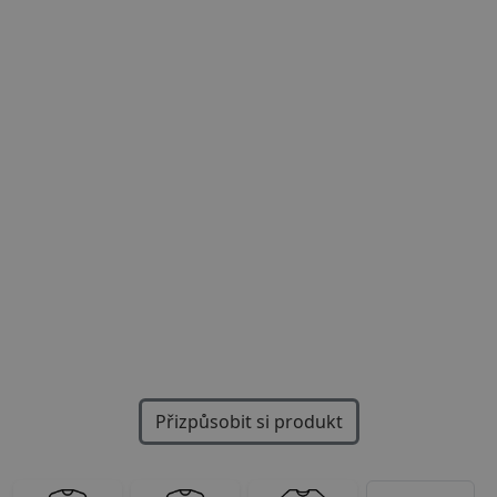
Previous
Next
Přizpůsobit si produkt