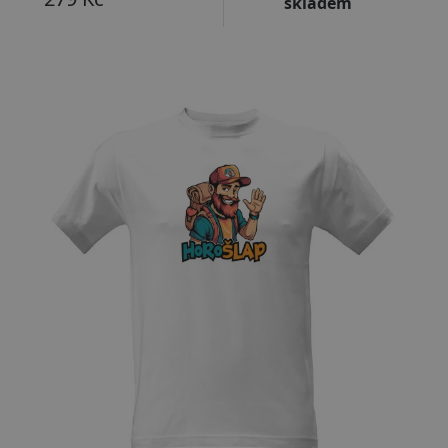
skladem
Přizpůsobitelný motiv