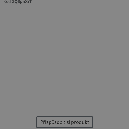
Kód
ZQ3pnXrT
Previous
Next
Přizpůsobit si produkt