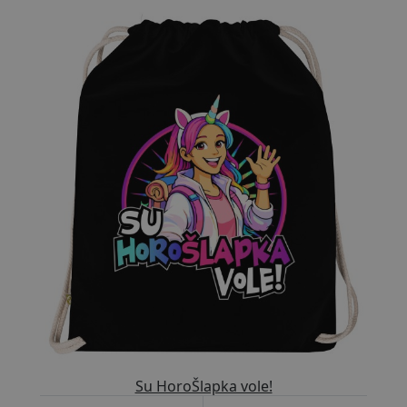
Přizpůsobitelný motiv
Su HoroŠlapka vole!