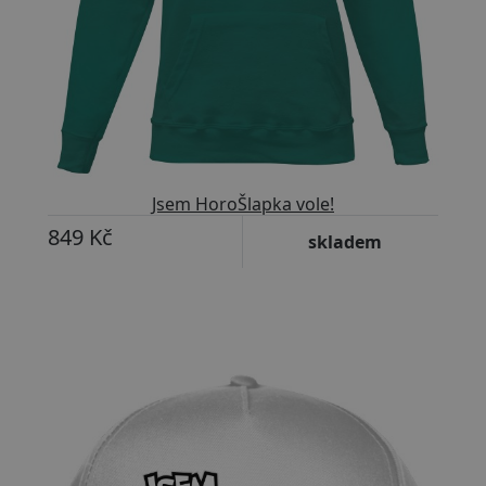
Jsem HoroŠlapka vole!
849 Kč
skladem
Přizpůsobitelný motiv