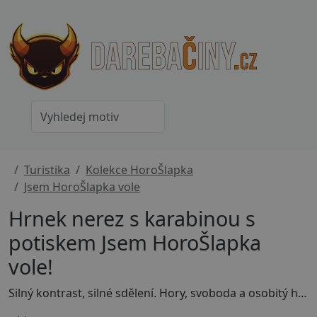
Turistika
Kolekce HoroŠlapka
Jsem HoroŠlapka vole
Hrnek nerez s karabinou s
potiskem Jsem HoroŠlapka
vole!
Silný kontrast, silné sdělení. Hory, svoboda a osobitý humor. Tenhle motiv je pro holky, co ví, kdo jsou, a nepotřebují se obhajovat. Pokud chceš styl, který je sebevědomý, nadčasový a pořád trochu punkový, tohle je ono.