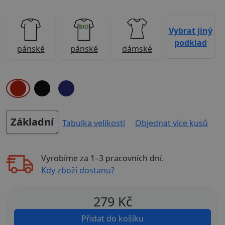
Vybrat jiný
podklad
pánské
pánské
dámské
Základní
Tabulka velikostí
Objednat více kusů
Vyrobíme za
1–3 pracovních dní
.
Kdy zboží dostanu?
279
Kč
Přidat do košíku