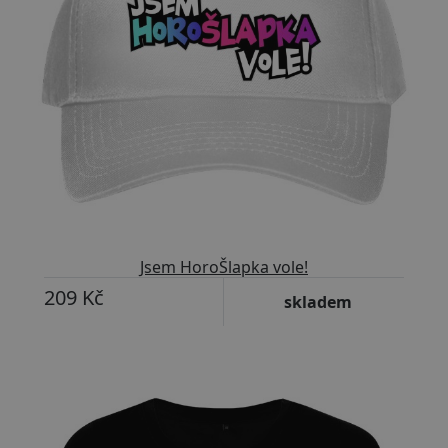
Jsem HoroŠlapka vole!
209 Kč
skladem
Přizpůsobitelný motiv