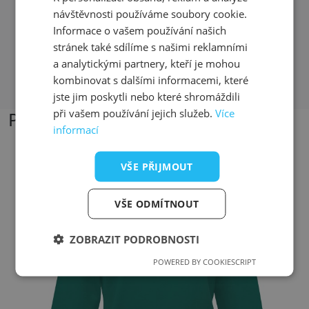
návštěvnosti používáme soubory cookie.
Velká spokojenost.
Informace o vašem používání našich
stránek také sdílíme s našimi reklamními
a analytickými partnery, kteří je mohou
Přečíst další recenze
kombinovat s dalšími informacemi, které
jste jim poskytli nebo které shromáždili
při vašem používání jejich služeb.
Více
Podobné produkty
informací
VŠE PŘIJMOUT
Přizpůsobitelný motiv
VŠE ODMÍTNOUT
ZOBRAZIT PODROBNOSTI
POWERED BY COOKIESCRIPT