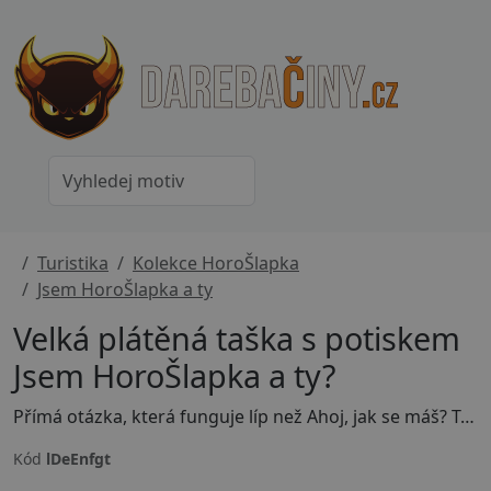
Turistika
Kolekce HoroŠlapka
Jsem HoroŠlapka a ty
Velká plátěná taška s potiskem
Jsem HoroŠlapka a ty?
Přímá otázka, která funguje líp než Ahoj, jak se máš? Tenhle motiv je pro HoroŠlapky, co mají rády stezky, svobodu a nové tváře na cestě. Kšiltovka, culík a jasný vzkaz: hledám parťáka na hory, čundry i spontánní výšlapy. Pokud věříš, že nejlepší seznámení vzniká cestou nahoru (a ne v DM), tenhle kousek tě bude bavit.
Kód
lDeEnfgt