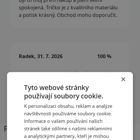
Byl to můj první nákup a jsem velmi
spokojená. Tričko je z kvalitního materiálu
a potisk krásný. Obchod mohu doporučit.
Radek, 31. 7. 2026
100 %
Komunikace a rychlé vyřízení objednávky.
×
Velká spokojenost.
Tyto webové stránky
používají soubory cookie.
Přečíst další recenze
K personalizaci obsahu, reklam a analýze
návštěvnosti používáme soubory cookie.
Informace o vašem používání našich
Podobné produkty
stránek také sdílíme s našimi reklamními
a analytickými partnery, kteří je mohou