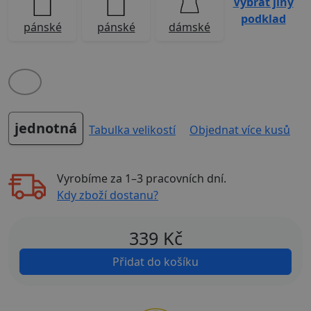
Vybrat jiný
podklad
pánské
pánské
dámské
jednotná
Tabulka velikostí
Objednat více kusů
Vyrobíme za
1–3 pracovních dní
.
Kdy zboží dostanu?
339
Kč
Přidat do košíku