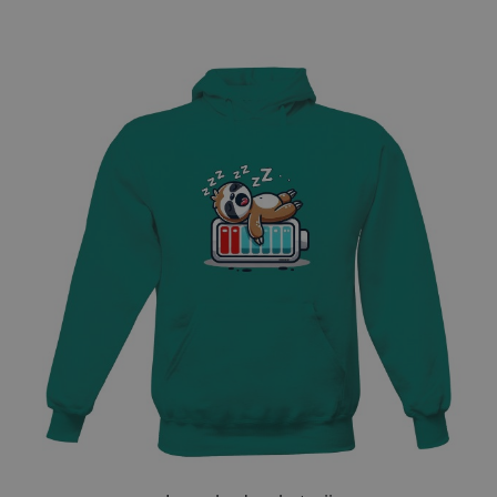
Přizpůsobitelný motiv