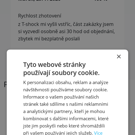
Rychlost zhotovení
z T-shock mi vyšli vstříc, část zakázky jsem
si vyzvedl osobně asi 30 hod od objednání,
zbytek mi bezplatně poslali
×
Přečíst další recenze
Tyto webové stránky
používají soubory cookie.
Podobné produkty
K personalizaci obsahu, reklam a analýze
návštěvnosti používáme soubory cookie.
Informace o vašem používání našich
stránek také sdílíme s našimi reklamními
Přizpůsobitelný motiv
a analytickými partnery, kteří je mohou
kombinovat s dalšími informacemi, které
jste jim poskytli nebo které shromáždili
při vašem používání jejich služeb.
Více