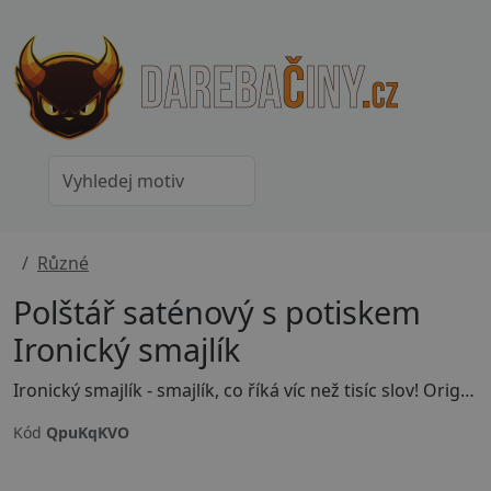
Různé
Polštář saténový s potiskem
Ironický smajlík
Ironický smajlík - smajlík, co říká víc než tisíc slov! Originální ilustrace na tričko pro ty, co zvládli sarkasmus povýšit na umění. Barevný design s nadsázkou. Skvělý dárek pro ironického kamaráda. Uprav si barvu, velikost motivu nebo přidej vlastní text - stačí kliknout na tlačítko Přizpůsobit si produkt.
Kód
QpuKqKVO