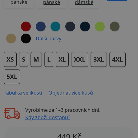
pánské
pánské
dámské
Další barvy...
XS
S
M
L
XL
XXL
3XL
4XL
5XL
Tabulka velikostí
Objednat více kusů
Vyrobíme za
1–3 pracovních dní
.
Kdy zboží dostanu?
449
Kč