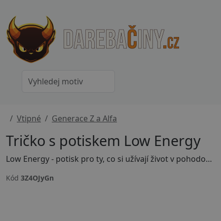
Vtipné
Generace Z a Alfa
Tričko s potiskem Low Energy
Low Energy - potisk pro ty, co si užívají život v pohodovém tempu a nestresují se zbytečnostmi. Originální motiv pro lenochy, introverty a mistry prokrastinace. Skvělý dárek pro kamaráda, co má chill jako životní filosofii. Uprav si barvu, velikost motivu nebo přidej vlastní text - stačí kliknout na tlačítko Přizpůsobit si produkt.
Kód
3Z4OJyGn