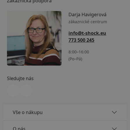
Zákaznická podpora
Darja Havigerová
zákaznické centrum
info@t-shock.eu
773 500 245
8:00–16:00
(Po–Pá)
Sledujte nás
Vše o nákupu
O nás