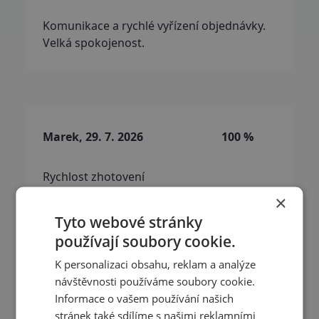
Komunikace a rychlé vyřízení objednávky.
Velká spokojenost.
Marek, 29. 7. 2026
100 %
Rychlost zhotovení
z T-shock mi vyšli vstříc, část zakázky jsem
×
si vyzvedl osobně asi 30 hod od objednání,
Tyto webové stránky
zbytek mi bezplatně poslali
používají soubory cookie.
K personalizaci obsahu, reklam a analýze
návštěvnosti používáme soubory cookie.
Přečíst další recenze
Informace o vašem používání našich
stránek také sdílíme s našimi reklamními