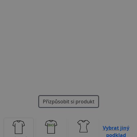
Previous
Next
Přizpůsobit si produkt
Vybrat jiný
podklad