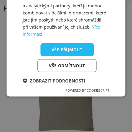
a analytickými partnery, kteří je mohou
Podobné produkty
kombinovat s dalšími informacemi, které
jste jim poskytli nebo které shromáždili
při vašem používání jejich služeb.
Více
Přizpůsobitelný motiv
informací
VŠE PŘIJMOUT
VŠE ODMÍTNOUT
ZOBRAZIT PODROBNOSTI
POWERED BY COOKIESCRIPT