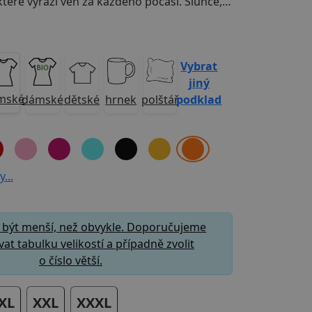
Pro HoroŠlapky, které vyráží ven za každého počasí. Slunce, vítr, stezka - a ty. Tenhle motiv je o lehkosti, spontánnosti a radosti z cesty. Pokud víš, že nejlepší plány vznikají cestou, budeš se v něm cítit doma.
Vybrat
jiný
mské
podklad
dámské
dětské
hrnek
polštář
...
 být menší, než obvykle. Doporučujeme
at tabulku velikostí a případně zvolit
o číslo větší.
XL
XXL
XXXL