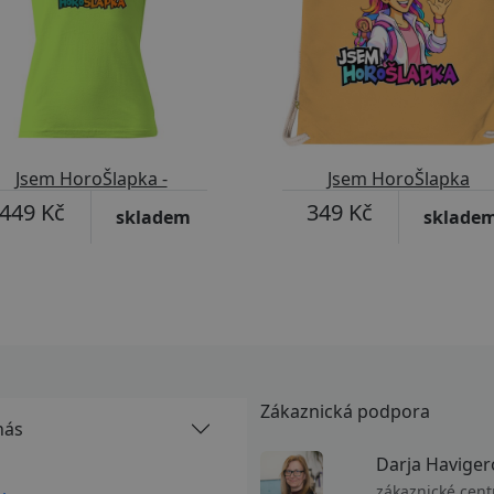
Jsem HoroŠlapka -
Jsem HoroŠlapka
Černovláska v kšiltovce
449 Kč
349 Kč
skladem
sklade
Zákaznická podpora
nás
Darja Haviger
zákaznické cen