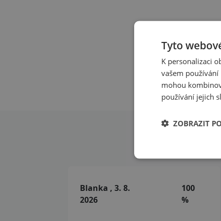
Tyto webové
K personalizaci 
vašem používání n
mohou kombinovat
používání jejich 
ZOBRAZIT P
Recenze n
Blanka , 3. 8.
100
2026
%