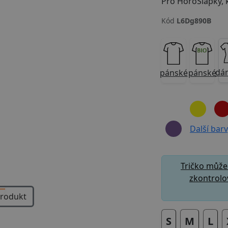
Kód
L6Dg890B
Next
dá
pánské
pánské
Další barvy
Tričko může
zkontrolov
produkt
S
M
L