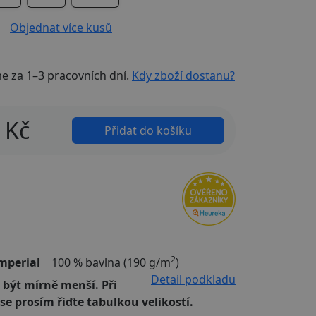
Objednat více kusů
me za
1–3 pracovních dní
.
Kdy zboží dostanu?
Kč
Přidat do košíku
2
mperial
100 % bavlna (190 g/m
)
Detail podkladu
 být mírně menší. Při
 se prosím řiďte tabulkou velikostí.