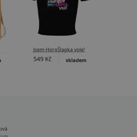
Jsem HoroŠlapka vole!
549 Kč
m
skladem
ová
trum