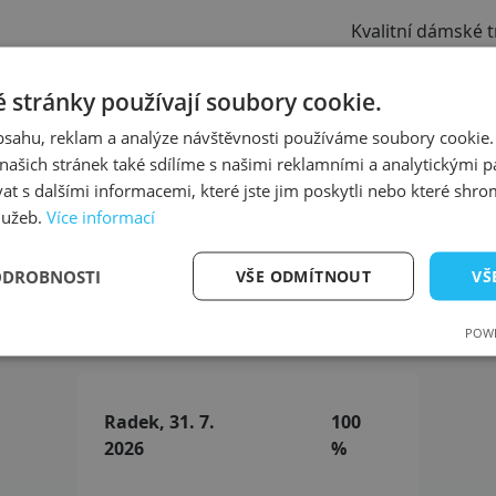
Kvalitní dámské 
výstřihem. Díky vy
Bavlněný materiá
 stránky používají soubory cookie.
kvality a ceny. V
obsahu, reklam a analýze návštěvnosti používáme soubory cookie.
Wear Foundation,
ašich stránek také sdílíme s našimi reklamními a analytickými par
pracovištích text
 s dalšími informacemi, které jste jim poskytli nebo které shro
služeb.
Více informací
ODROBNOSTI
VŠE ODMÍTNOUT
VŠ
ašich uživatelů - 98 % zákazníků 
POWE
Radek, 31. 7.
100
2026
%