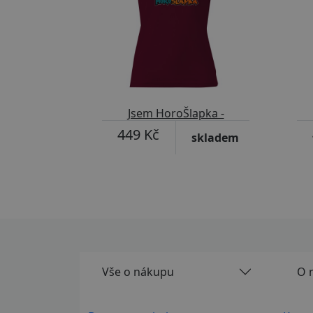
Jsem HoroŠlapka -
Blondýnka
449 Kč
skladem
Vše o nákupu
O 