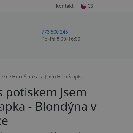
Kontakt
CS
773 500 245
Po–Pá 8:00–16:00
lekce HoroŠlapka
Jsem HoroŠlapka
 s potiskem Jsem
apka - Blondýna v
ce