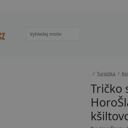
Turistika
Ko
Tričko
HoroŠl
kšiltov