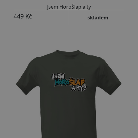
Jsem HoroŠlap a ty
449 Kč
skladem
Přizpůsobitelný motiv