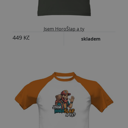
Jsem HoroŠlap a ty
449 Kč
skladem
Přizpůsobitelný motiv