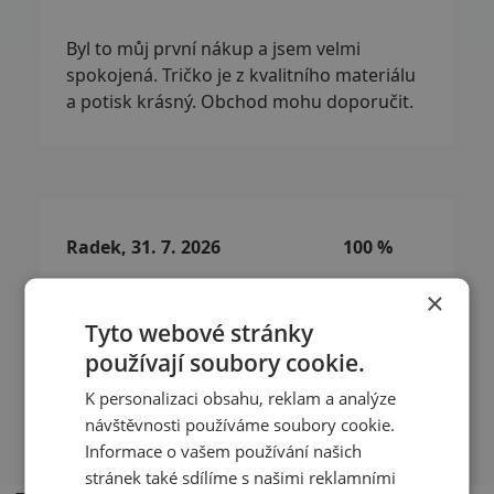
Byl to můj první nákup a jsem velmi
spokojená. Tričko je z kvalitního materiálu
a potisk krásný. Obchod mohu doporučit.
Radek, 31. 7. 2026
100 %
×
Komunikace a rychlé vyřízení objednávky.
Tyto webové stránky
Velká spokojenost.
používají soubory cookie.
K personalizaci obsahu, reklam a analýze
Přečíst další recenze
návštěvnosti používáme soubory cookie.
Informace o vašem používání našich
stránek také sdílíme s našimi reklamními