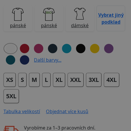
Vybrat jiný
podklad
pánské
pánské
dámské
Další barvy...
XS
S
M
L
XL
XXL
3XL
4XL
5XL
Tabulka velikostí
Objednat více kusů
Vyrobíme za
1–3 pracovních dní
.