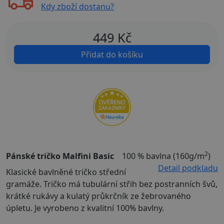
Kdy zboží dostanu?
449
Kč
Přidat do košíku
2
Pánské tričko Malfini Basic
100 % bavlna (160g/m
)
Detail podkladu
Klasické bavlněné tričko střední
gramáže. Tričko má tubulární střih bez postranních švů,
krátké rukávy a kulatý průkrčník ze žebrovaného
úpletu. Je vyrobeno z kvalitní 100% bavlny.