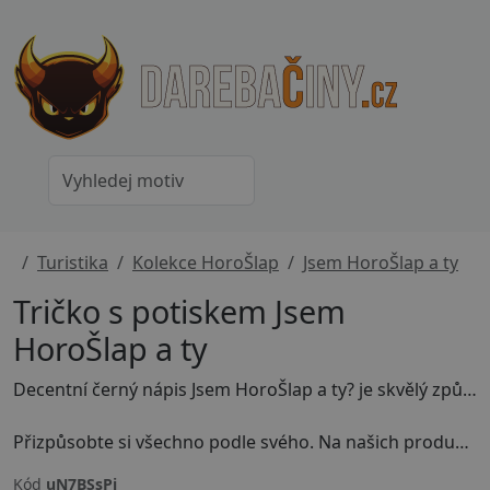
Turistika
Kolekce HoroŠlap
Jsem HoroŠlap a ty
Tričko s potiskem Jsem
HoroŠlap a ty
Decentní černý nápis Jsem HoroŠlap a ty? je skvělý způsob, jak zahájit konverzaci na horách nebo při outdoorových aktivitách.
Přizpůsobte si všechno podle svého. Na našich produktech můžete měnit barvy, velikosti, texty i samotné kousky - trička, mikiny, hrníčky a další.
Kód
uN7BSsPj