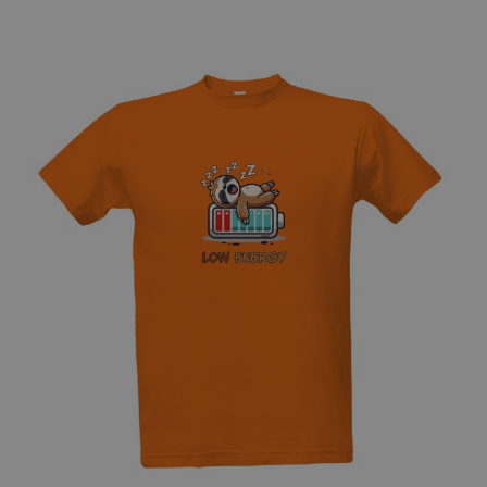
Přizpůsobitelný motiv