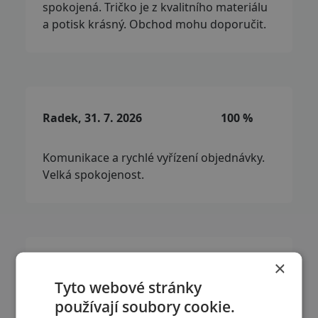
spokojená. Tričko je z kvalitního materiálu
a potisk krásný. Obchod mohu doporučit.
Radek, 31. 7. 2026
100 %
Komunikace a rychlé vyřízení objednávky.
Velká spokojenost.
×
Marek, 29. 7. 2026
100 %
Tyto webové stránky
používají soubory cookie.
Rychlost zhotovení