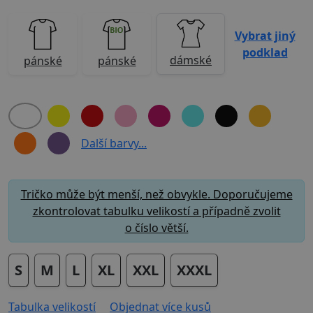
Vybrat jiný
podklad
dámské
pánské
pánské
Další barvy...
Tričko může být menší, než obvykle. Doporučujeme
zkontrolovat tabulku velikostí a případně zvolit
o číslo větší.
S
M
L
XL
XXL
XXXL
Tabulka velikostí
Objednat více kusů