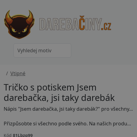
Vtipné
Tričko s potiskem Jsem
darebačka, jsi taky darebák
Nápis "Jsem darebačka, jsi taky darebák?" pro všechny, kdo rádi provokují a mají v sobě špetku vtipné rebelskosti! Tento design je ideální na tričko nebo mikinu pro ty, kdo se nebojí být v centru pozornosti a ukázat svou darebáckou stránku.
Přizpůsobte si všechno podle svého. Na našich produktech můžete měnit barvy, velikosti, texty i samotné kousky - trička, mikiny, hrníčky a další.
Kód
81Lbzq99