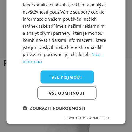
z T-shock mi vyšli vstříc, část zakázky jsem
K personalizaci obsahu, reklam a analýze
si vyzvedl osobně asi 30 hod od objednání,
návštěvnosti používáme soubory cookie.
zbytek mi bezplatně poslali
Informace o vašem používání našich
stránek také sdílíme s našimi reklamními
a analytickými partnery, kteří je mohou
kombinovat s dalšími informacemi, které
Přečíst další recenze
jste jim poskytli nebo které shromáždili
při vašem používání jejich služeb.
Více
Podobné produkty
informací
VŠE PŘIJMOUT
Přizpůsobitelný motiv
VŠE ODMÍTNOUT
ZOBRAZIT PODROBNOSTI
POWERED BY COOKIESCRIPT