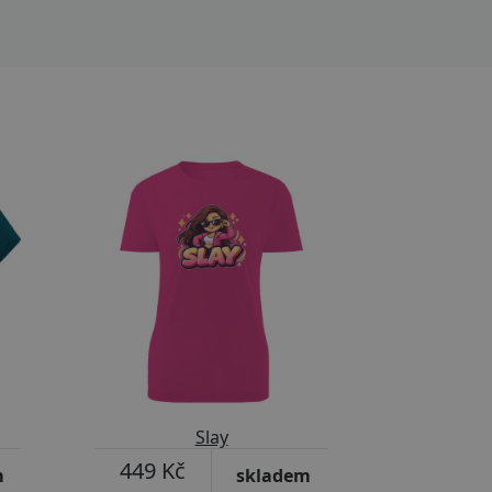
Přizpůsobitelný motiv
Slay
449 Kč
m
skladem