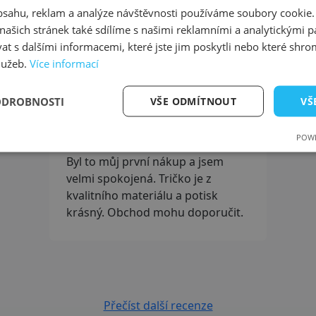
obsahu, reklam a analýze návštěvnosti používáme soubory cookie.
ašich stránek také sdílíme s našimi reklamními a analytickými par
ašich uživatelů - 98 % zákazníků 
 s dalšími informacemi, které jste jim poskytli nebo které shro
služeb.
Více informací
ODROBNOSTI
VŠE ODMÍTNOUT
VŠ
Blanka , 3. 8.
100
2026
%
POWE
Byl to můj první nákup a jsem
velmi spokojená. Tričko je z
kvalitního materiálu a potisk
krásný. Obchod mohu doporučit.
Přečíst další recenze