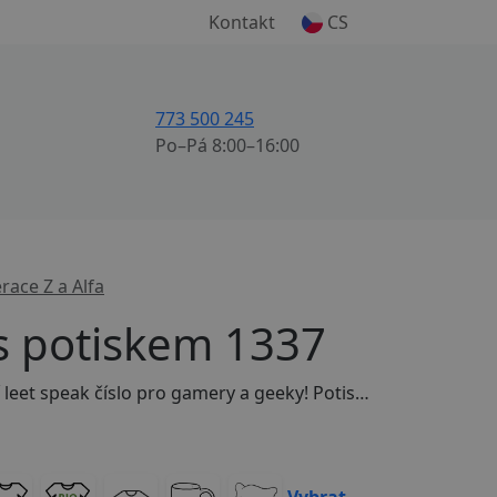
Kontakt
CS
773 500 245
Po–Pá 8:00–16:00
race Z a Alfa
 s potiskem 1337
1337 - legendární leet speak číslo pro gamery a geeky! Potisk pro ty, co vyrostli na internetu a vědí, že leet je víc než číslo. Skvělý dárek pro každého, kdo zná rozdíl mezi noobem a proem. Uprav si barvu, velikost motivu nebo přidej vlastní text - stačí kliknout na tlačítko Přizpůsobit si produkt.