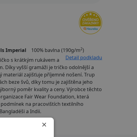
2
ls Imperial
100% bavlna (190g/m
)
Detail podkladu
tričko s krátkým rukávem a
. Díky vyšší gramáži je tričko odolnější a
ý materiál zajišťuje příjemné nošení. Trup
nách beze švů, díky tomu je zajištěna jeho
Výborný poměr kvality a ceny. Výrobce těchto
organizace Fair Wear Foundation, která
í podmínek na pracovištích textilního
Bangladéši a Indii.
×