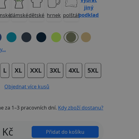
Vybrat
jiný
podklad
mské
dámské
dětské
hrnek
polštář
...
L
XL
XXL
3XL
4XL
5XL
Objednat více kusů
me za
1–3 pracovních dní
.
Kdy zboží dostanu?
Kč
Přidat do košíku