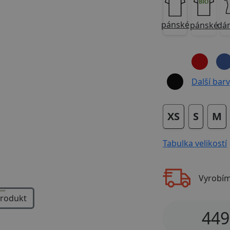
pánské
pánské
dá
Next
Další barvy
XS
S
M
Tabulka velikostí
Vyrobí
produkt
449