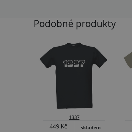
Podobné produkty
Přizpůsobitelný motiv
Př
1337
449 Kč
skladem