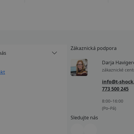
Zákaznická podpora
nás
Darja Haviger
zákaznické cen
kt
info@t-shock
773 500 245
8:00–16:00
(Po–Pá)
Sledujte nás