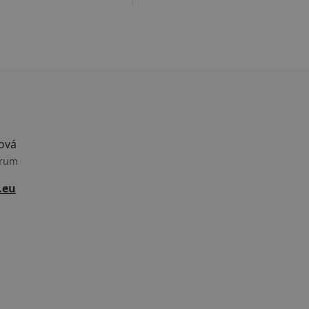
ová
trum
.eu