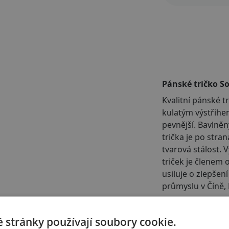
Pánské tričko So
Kvalitní pánské 
kulatým výstřihem
pevnější. Bavlněn
trička je po stra
tvarová stálost. 
triček je členem 
usiluje o zlepšen
průmyslu v Číně, 
 stránky používají soubory cookie.