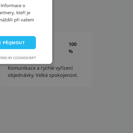
 Informace o
tnery, kteří je
doporučuje
máždili při vašem
E PŘIJMOUT
Radek, 31. 7.
100
2026
%
RED BY COOKIESCRIPT
Komunikace a rychlé vyřízení
objednávky. Velká spokojenost.