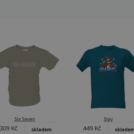
izpůsobitelný motiv
Přizpůsobitelný motiv
Six Seven
Slay
309 Kč
449 Kč
skladem
sklade