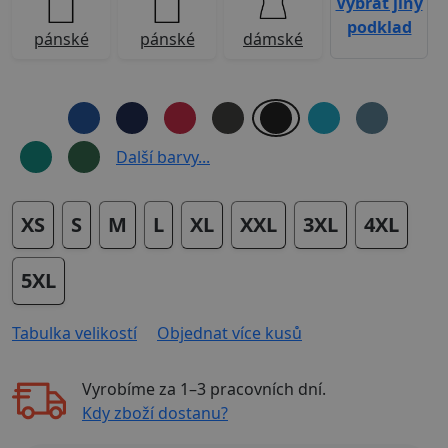
Vybrat jiný
podklad
pánské
pánské
dámské
Další barvy...
XS
S
M
L
XL
XXL
3XL
4XL
5XL
Tabulka velikostí
Objednat více kusů
Vyrobíme za
1–3 pracovních dní
.
Kdy zboží dostanu?