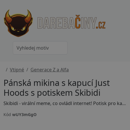
Vtipné
Generace Z a Alfa
Pánská mikina s kapucí Just
Hoods s potiskem Skibidi
Skibidi - virální meme, co ovládl internet! Potisk pro každého, kdo ví, že skibidi je víc než slovo - je to životní postoj. Vtipný motiv na tričko pro Gen Z a všechny, co drží krok s trendy. Uprav si barvu, velikost motivu nebo přidej vlastní text - stačí kliknout na tlačítko Přizpůsobit si produkt.
Kód
wUY3mGgO