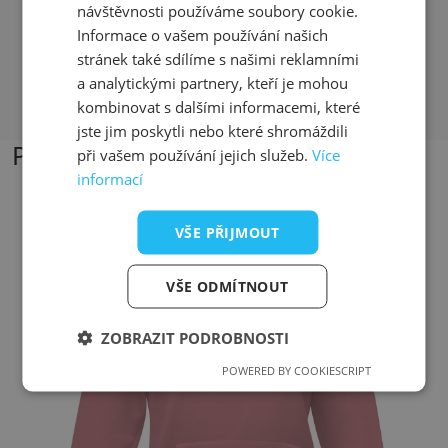
zbytek mi bezplatně poslali
návštěvnosti používáme soubory cookie.
Informace o vašem používání našich
stránek také sdílíme s našimi reklamními
Přečíst další recenze
a analytickými partnery, kteří je mohou
kombinovat s dalšími informacemi, které
jste jim poskytli nebo které shromáždili
Podobné produkty
při vašem používání jejich služeb.
Více
informací
VŠE PŘIJMOUT
Přizpůsobitelný motiv
VŠE ODMÍTNOUT
ZOBRAZIT PODROBNOSTI
POWERED BY COOKIESCRIPT