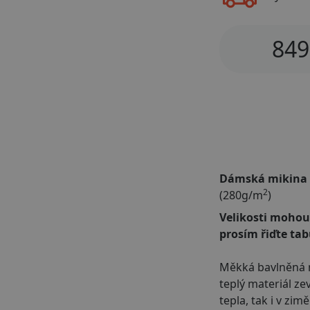
849
Dámská mikina 
2
(280g/m
)
Velikosti mohou 
prosím řiďte tab
Měkká bavlněná m
teplý materiál ze
tepla, tak i v zi