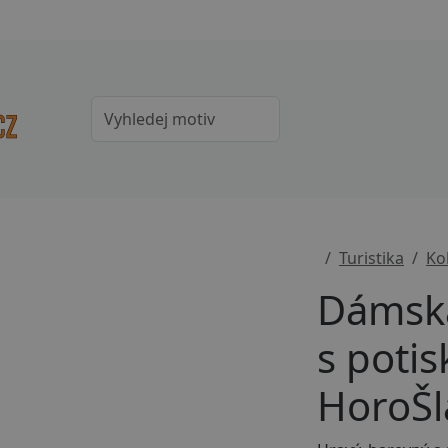
Turistika
Ko
Dámská
s poti
HoroŠl