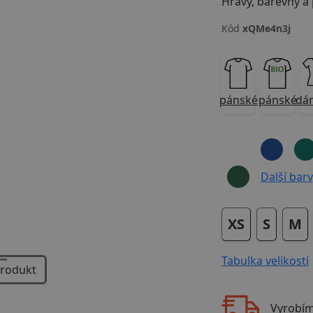
Kód
xQMe4n3j
Next
pánské
pánské
dá
Další barvy
XS
S
M
Tabulka velikostí
produkt
Vyrobí