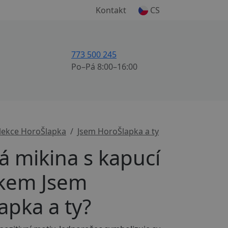
Kontakt
CS
773 500 245
Po–Pá 8:00–16:00
lekce HoroŠlapka
Jsem HoroŠlapka a ty
 mikina s kapucí
skem Jsem
apka a ty?