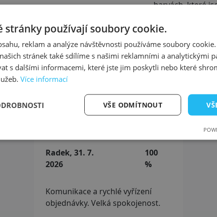
barvách, které js
zamiluje. Prát na
 stránky používají soubory cookie.
Upozorňujeme, že
mohou se nepatrn
obsahu, reklam a analýze návštěvnosti používáme soubory cookie.
ašich stránek také sdílíme s našimi reklamními a analytickými par
 s dalšími informacemi, které jste jim poskytli nebo které shro
služeb.
Více informací
ašich uživatelů - 98 % zákazníků 
ODROBNOSTI
VŠE ODMÍTNOUT
VŠ
POWE
Radek, 31. 7.
100
2026
%
Komunikace a rychlé vyřízení
objednávky. Velká spokojenost.