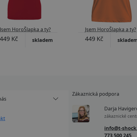
Jsem HoroŠlapka a ty?
Jsem HoroŠlapka a ty?
449 Kč
449 Kč
skladem
sklade
Zákaznická podpora
nás
Darja Haviger
zákaznické cen
kt
info@t-shock
773 500 245