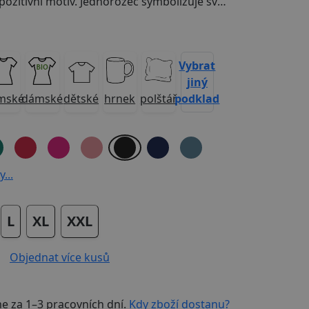
Hravý, barevný a pozitivní motiv. Jednorožec symbolizuje svobodu, originalitu a radost být sama sebou. Pokud chceš seznamování pojmout s nadhledem a úsměvem, tohle je trefa.
Vybrat
jiný
podklad
mské
dámské
dětské
hrnek
polštář
...
L
XL
XXL
Objednat více kusů
me za
1–3 pracovních dní
.
Kdy zboží dostanu?