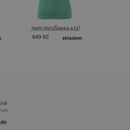
Jsem HoroŠlapka a ty?
449 Kč
m
skladem
ová
trum
.eu