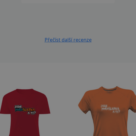
Přečíst další recenze
izpůsobitelný motiv
Přizpůsobitelný motiv