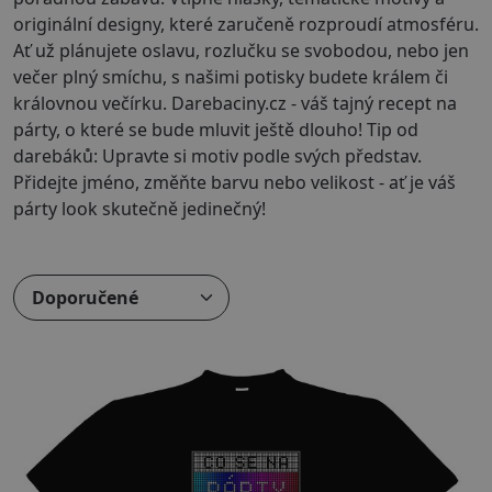
originální designy, které zaručeně rozproudí atmosféru.
Ať už plánujete oslavu, rozlučku se svobodou, nebo jen
večer plný smíchu, s našimi potisky budete králem či
královnou večírku. Darebaciny.cz - váš tajný recept na
párty, o které se bude mluvit ještě dlouho! Tip od
darebáků: Upravte si motiv podle svých představ.
Přidejte jméno, změňte barvu nebo velikost - ať je váš
párty look skutečně jedinečný!
Přizpůsobitelný motiv