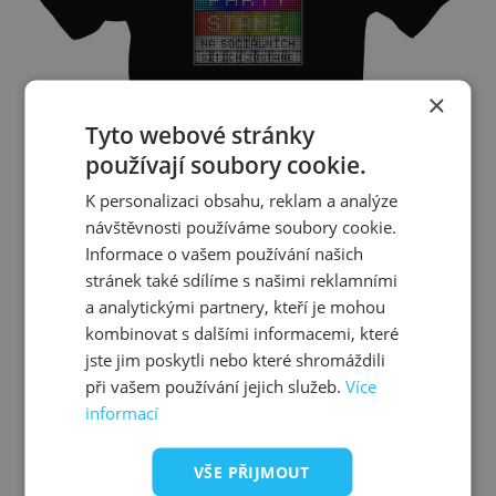
×
Tyto webové stránky
používají soubory cookie.
K personalizaci obsahu, reklam a analýze
návštěvnosti používáme soubory cookie.
Informace o vašem používání našich
stránek také sdílíme s našimi reklamními
a analytickými partnery, kteří je mohou
kombinovat s dalšími informacemi, které
Co se na párty stane, na sociálních sítích zůstane.
jste jim poskytli nebo které shromáždili
449 Kč
skladem
při vašem používání jejich služeb.
Více
informací
Přizpůsobitelný motiv
VŠE PŘIJMOUT